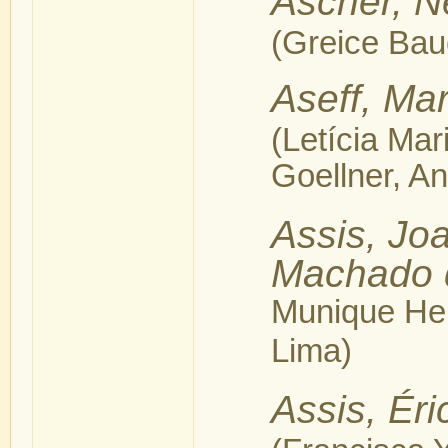
Ascher, N
(Greice Bau
Aseff, Ma
(Letícia Ma
Goellner, A
Assis, Jo
Machado 
Munique Hel
Lima)
Assis, Ér