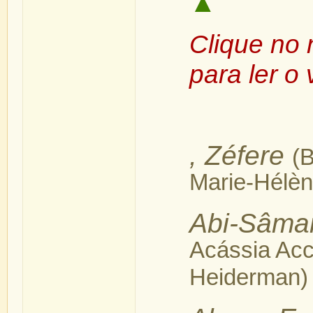
▲
Clique no 
para ler o 
, Zéfere
(B
Marie-Hélèn
Abi-Sâmar
Acássia Acc
Heiderman)