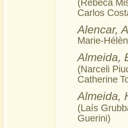
(Rebeca Mi
Carlos Cost
Alencar, 
Marie-Hélèn
Almeida, E
(Narceli Pi
Catherine T
Almeida, 
(Laís Grubb
Guerini)