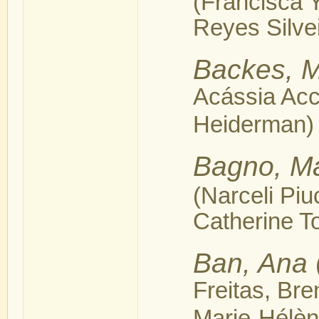
(Francisca 
Reyes Silvei
Backes, M
Acássia Acc
Heiderman)
Bagno, Ma
(Narceli Pi
Catherine T
Ban, Ana
Freitas, Br