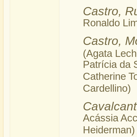
Castro, R
Ronaldo Li
Castro, M
(Agata Lech
Patrí­cia da
Catherine T
Cardellino)
Cavalcant
Acássia Acc
Heiderman)