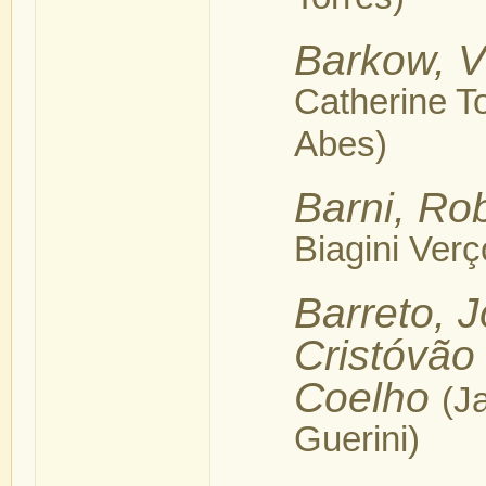
Torres)
Barkow, V
Catherine To
Abes)
Barni, Ro
Biagini Verç
Barreto, 
Cristóvão
Coelho
(J
Guerini)