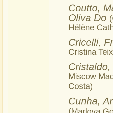
Coutto, M
Oliva Do
(
Hélène Cath
Cricelli, 
Cristina Tei
Cristaldo,
Miscow Mac
Costa)
Cunha, An
(Marlova Go