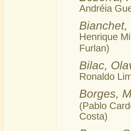
Andréia Gue
Bianchet,
Henrique Mil
Furlan)
Bilac, Ola
Ronaldo Li
Borges, M
(Pablo Carde
Costa)