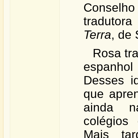
Conselho E
tradutor
Terra
, de
Rosa tra
espanhol
Desses id
que apren
ainda n
colégios
Mais ta