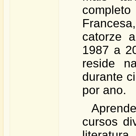
comple
Francesa
catorze 
1987 a 2
reside na
durante c
por ano.
Aprend
cursos di
literatura