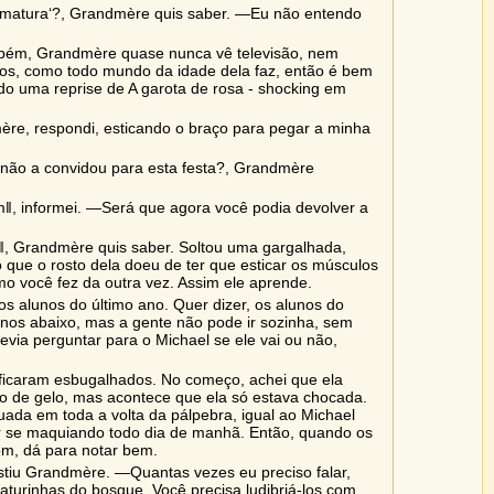
ormatura‘?, Grandmère quis saber. ―Eu não entendo
mbém, Grandmère quase nunca vê televisão, nem
os, como todo mundo da idade dela faz, então é bem
do uma reprise de A garota de rosa - shocking em
ère, respondi, esticando o braço para pegar a minha
não a convidou para esta festa?, Grandmère
 informei. ―Será que agora você podia devolver a
, Grandmère quis saber. Soltou uma gargalhada,
que o rosto dela doeu de ter que esticar os músculos
o você fez da outra vez. Assim ele aprende.
s alunos do último ano. Quer dizer, os alunos do
nos abaixo, mas a gente não pode ir sozinha, sem
devia perguntar para o Michael se ele vai ou não,
icaram esbugalhados. No começo, achei que ela
 de gelo, mas acontece que ela só estava chocada.
ada em toda a volta da pálpebra, igual ao Michael
ar se maquiando todo dia de manhã. Então, quando os
om, dá para notar bem.
stiu Grandmère. ―Quantas vezes eu preciso falar,
aturinhas do bosque. Você precisa ludibriá-los com