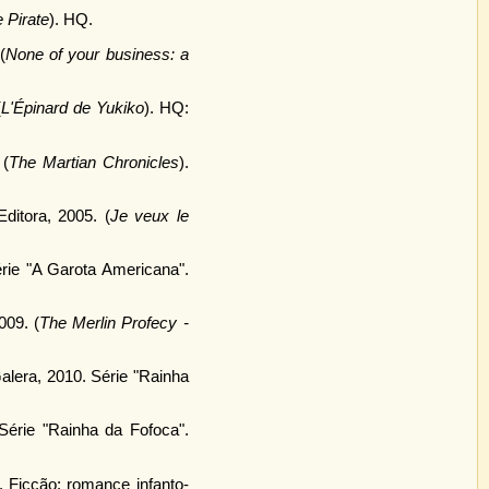
 Pirate
). HQ.
(
None of your business: a
(
L'Épinard de Yukiko
). HQ:
 (
The Martian Chronicles
).
ditora, 2005. (
Je veux le
érie "A Garota Americana".
009. (
The Merlin Profecy -
Galera, 2010. Série "Rainha
 Série "Rainha da Fofoca".
. Ficção: romance infanto-