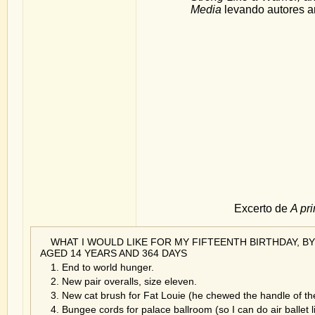
Media
levando autores 
Excerto de
A pr
WHAT I WOULD LIKE FOR MY FIFTEENTH BIRTHDAY, B
AGED 14 YEARS AND 364 DAYS
1. End to world hunger.
2. New pair overalls, size eleven.
3. New cat brush for Fat Louie (he chewed the handle of th
4. Bungee cords for palace ballroom (so I can do air ballet 