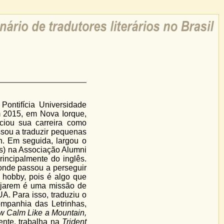
Pontifícia Universidade
2015, em Nova Iorque,
iciou sua carreira como
ssou a traduzir pequenas
n. Em seguida, largou o
ês) na Associação Alumni
incipalmente do inglês.
onde passou a perseguir
m hobby, pois é algo que
 viajarem é uma missão de
A. Para isso, traduziu o
mpanhia das Letrinhas,
ow Calm Like a Mountain,
ente, trabalha na
Trident