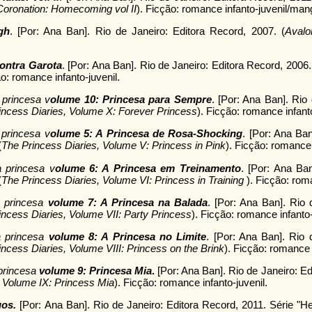
Coronation: Homecoming vol II
). Ficção: romance infanto-juvenil/man
gh
. [Por: Ana Ban]. Rio de Janeiro: Editora Record, 2007. (
Avalo
ontra Garota
. [Por: Ana Ban]. Rio de Janeiro: Editora Record, 2006
ão: romance infanto-juvenil.
 princesa v
olume 10: Princesa para Sempre
. [Por: Ana Ban]. Rio
incess Diaries, Volume X: Forever Princess
). Ficção: romance infanto
 princesa v
olume 5: A Princesa de Rosa-Shocking
. [Por: Ana Ban
(
The Princess Diaries, Volume V: Princess in Pink
). Ficção: romance 
a princesa v
olume 6: A Princesa em Treinamento
. [Por: Ana Ban
(
The Princess Diaries, Volume VI: Princess in Training
). Ficção: rom
a princesa
volume 7: A Princesa na Balada
. [Por: Ana Ban]. Rio 
incess Diaries, Volume VII: Party Princess
). Ficção: romance infanto-
a princesa
volume 8: A Princesa no Limite
. [Por: Ana Ban]. Rio 
ncess Diaries, Volume VIII: Princess on the Brink
). Ficção: romance i
 princesa
volume 9: Princesa Mia
.
[Por: Ana Ban]. Rio de Janeiro: E
, Volume IX: Princess Mia
). Ficção: romance infanto-juvenil.
gos
.
[Por: Ana Ban]. Rio de Janeiro: Editora Record, 2011. Série "He