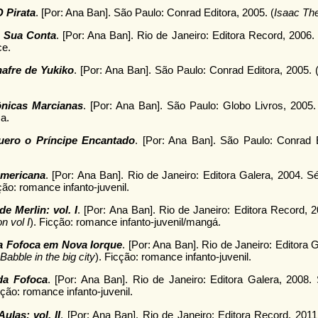
O Pirata
. [Por: Ana Ban]. São Paulo: Conrad Editora, 2005. (
Isaac The
 Sua Conta
. [Por: Ana Ban]. Rio de Janeiro: Editora Record, 2006. 
ce.
afre de Yukiko
. [Por: Ana Ban]. São Paulo: Conrad Editora, 2005. 
nicas Marcianas
. [Por: Ana Ban]. São Paulo: Globo Livros, 2005.
ca.
ero o Príncipe Encantado
. [Por: Ana Ban]. São Paulo: Conrad E
Americana
. [Por: Ana Ban]. Rio de Janeiro: Editora Galera, 2004. S
ção: romance infanto-juvenil.
de Merlin: vol. I
. [Por: Ana Ban]. Rio de Janeiro: Editora Record, 2
n vol I
). Ficção: romance infanto-juvenil/mangá.
a Fofoca em Nova Iorque
. [Por: Ana Ban]. Rio de Janeiro: Editora 
abble in the big city
). Ficção: romance infanto-juvenil.
da Fofoca
. [Por: Ana Ban]. Rio de Janeiro: Editora Galera, 2008.
cção: romance infanto-juvenil.
ulas: vol. II
. [Por: Ana Ban]. Rio de Janeiro: Editora Record, 2011