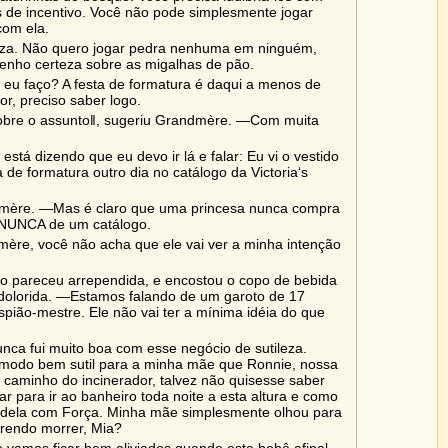
s de incentivo. Você não pode simplesmente jogar
com ela.
eza. Não quero jogar pedra nenhuma em ninguém,
enho certeza sobre as migalhas de pão.
eu faço? A festa de formatura é daqui a menos de
r, preciso saber logo.
obre o assunto‖, sugeriu Grandmère. ―Com muita
está dizendo que eu devo ir lá e falar: Eu vi o vestido
 de formatura outro dia no catálogo da Victoria‘s
ère. ―Mas é claro que uma princesa nunca compra
e NUNCA de um catálogo.
re, você não acha que ele vai ver a minha intenção
o pareceu arrependida, e encostou o copo de bebida
le dolorida. ―Estamos falando de um garoto de 17
pião-mestre. Ele não vai ter a mínima idéia do que
unca fui muito boa com esse negócio de sutileza.
e modo bem sutil para a minha mãe que Ronnie, nossa
a caminho do incinerador, talvez não quisesse saber
ar para ir ao banheiro toda noite a esta altura e como
 dela com Força. Minha mãe simplesmente olhou para
rendo morrer, Mia?