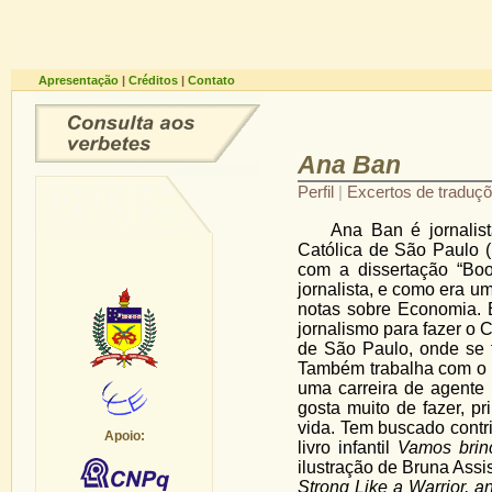
Apresentação
|
Créditos
|
Contato
Ana Ban
Perfil
|
Excertos de traduç
Ana Ban é jornalist
Católica de São Paulo
com a dissertação “Book
jornalista, e como era 
notas sobre Economia. E
jornalismo para fazer o 
de São Paulo, onde se f
Também trabalha com o p
uma carreira de agente 
gosta muito de fazer, pr
vida. Tem buscado contri
Apoio:
livro infantil
Vamos brin
ilustração de Bruna Assis
Strong Like a Warrior, a