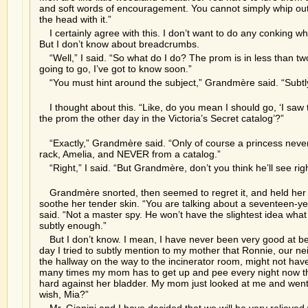
and soft words of encouragement. You cannot simply whip ou
the head with it.”
I certainly agree with this. I don’t want to do any conking 
But I don’t know about breadcrumbs.
“Well,” I said. “So what do I do? The prom is in less than t
going to go, I’ve got to know soon.”
“You must hint around the subject,” Grandmère said. “Subtl
I thought about this. “Like, do you mean I should go, ‘I saw
the prom the other day in the Victoria’s Secret catalog’?”
“Exactly,” Grandmère said. “Only of course a princess neve
rack, Amelia, and NEVER from a catalog.”
“Right,” I said. “But Grandmère, don’t you think he’ll see rig
Grandmère snorted, then seemed to regret it, and held her d
soothe her tender skin. “You are talking about a seventeen-ye
said. “Not a master spy. He won’t have the slightest idea what 
subtly enough.”
But I don’t know. I mean, I have never been very good at be
day I tried to subtly mention to my mother that Ronnie, our 
the hallway on the way to the incinerator room, might not ha
many times my mom has to get up and pee every night now th
hard against her bladder. My mom just looked at me and wen
wish, Mia?”