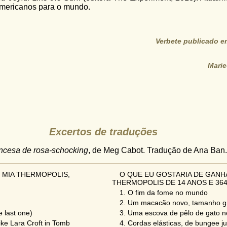
americanos para o mundo.
Verbete publicado em
Marie
Excertos de traduções
incesa de rosa-schocking
, de Meg Cabot. Tradução de Ana Ban.
Y MIA THERMOPOLIS,
O QUE EU GOSTARIA DE GANHA
THERMOPOLIS DE 14 ANOS E 364
1. O fim da fome no mundo
2. Um macacão novo, tamanho g
e last one)
3. Uma escova de pêlo de gato no
like Lara Croft in Tomb
4. Cordas elásticas, de bungee j