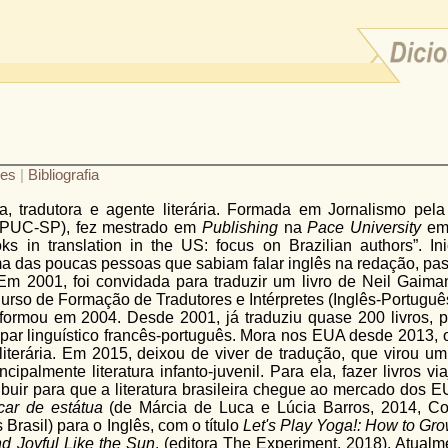
ões
|
Bibliografia
a, tradutora e agente literária. Formada em Jornalismo pela 
 (PUC-SP), fez mestrado em
Publishing
na
Pace
University
em 
s in translation in the US: focus on Brazilian authors”. In
uma das poucas pessoas que sabiam falar inglês na redação, pa
m 2001, foi convidada para traduzir um livro de Neil Gaima
Curso de Formação de Tradutores e Intérpretes (Inglês-Portugu
ormou em 2004. Desde 2001, já traduziu quase 200 livros, pr
ar linguístico francês-português. Mora nos EUA desde 2013, 
literária. Em 2015, deixou de viver de tradução, que virou u
incipalmente literatura infanto-juvenil. Para ela, fazer livros
buir para que a literatura brasileira chegue ao mercado dos EU
car de estátua
(de Márcia de Luca e Lúcia Barros, 2014, Co
 Brasil) para o Inglês, com o título
Let's Play Yoga!: How to Gr
nd Joyful Like the Sun
. (editora The Experiment, 2018). Atualm