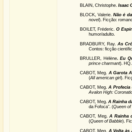
BLAIN, Christophe.
Isaac 
BLOCK, Valerie.
Não é da
novel
). Ficção: roman
BOILET, Fréderic.
O Espin
humor/adulto.
BRADBURY, Ray.
As Crô
Contos: ficção científi
BRULLER, Hélène
.
Eu Qu
prince charmant
). HQ.
CABOT, Meg.
A Garota 
(
All american girl
). Fic
CABOT, Meg.
A Profecia 
Avalon High: Coronatio
CABOT, Meg.
A Rainha d
da Fofoca". (
Queen of B
CABOT, Meg.
A Rainha 
(
Queen of Babble
). Fi
CABOT, Meg.
A Volta às A