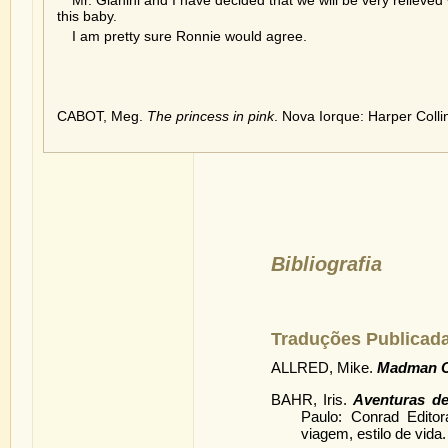
Mr. Gianini and I have decided that we will be very relieve
this baby.
I am pretty sure Ronnie would agree.
CABOT, Meg.
The princess in pink
. Nova Iorque: Harper Colli
Bibliografia
Traduções Publicad
ALLRED, Mike.
Madman 
BAHR, Iris.
Aventuras d
Paulo: Conrad Editor
viagem, estilo de vida.