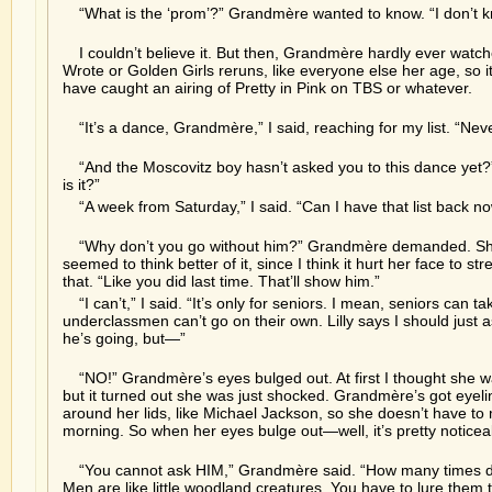
“What is the ‘prom’?” Grandmère wanted to know. “I don’t k
I couldn’t believe it. But then, Grandmère hardly ever wat
Wrote or Golden Girls reruns, like everyone else her age, so i
have caught an airing of Pretty in Pink on TBS or whatever.
“It’s a dance, Grandmère,” I said, reaching for my list. “Nev
“And the Moscovitz boy hasn’t asked you to this dance ye
is it?”
“A week from Saturday,” I said. “Can I have that list back n
“Why don’t you go without him?” Grandmère demanded. She 
seemed to think better of it, since I think it hurt her face to s
that. “Like you did last time. That’ll show him.”
“I can’t,” I said. “It’s only for seniors. I mean, seniors can
underclassmen can’t go on their own. Lilly says I should just 
he’s going, but—”
“NO!” Grandmère’s eyes bulged out. At first I thought she 
but it turned out she was just shocked. Grandmère’s got eyelin
around her lids, like Michael Jackson, so she doesn’t have t
morning. So when her eyes bulge out—well, it’s pretty noticea
“You cannot ask HIM,” Grandmère said. “How many times do 
Men are like little woodland creatures. You have to lure them