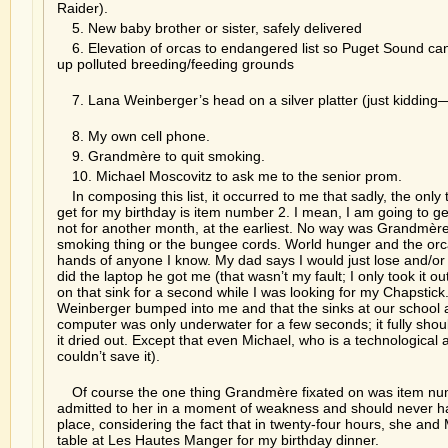
Raider).
5. New baby brother or sister, safely delivered
6. Elevation of orcas to endangered list so Puget Sound can
up polluted breeding/feeding grounds
7. Lana Weinberger’s head on a silver platter (just kidding— 
8. My own cell phone.
9. Grandmère to quit smoking.
10. Michael Moscovitz to ask me to the senior prom.
In composing this list, it occurred to me that sadly, the only t
get for my birthday is item number 2. I mean, I am going to get
not for another month, at the earliest. No way was Grandmère 
smoking thing or the bungee cords. World hunger and the orca 
hands of anyone I know. My dad says I would just lose and/or d
did the laptop he got me (that wasn’t my fault; I only took it o
on that sink for a second while I was looking for my Chapstick. 
Weinberger bumped into me and that the sinks at our school a
computer was only underwater for a few seconds; it fully sh
it dried out. Except that even Michael, who is a technological 
couldn’t save it).
Of course the one thing Grandmère fixated on was item num
admitted to her in a moment of weakness and should never ha
place, considering the fact that in twenty-four hours, she and 
table at Les Hautes Manger for my birthday dinner.