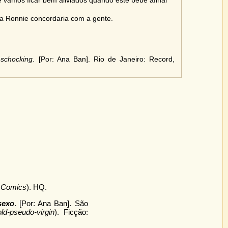
e vamos ficar bem aliviados quando este bebê afinal
 a Ronnie concordaria com a gente.
-schocking
. [Por: Ana Ban]. Rio de Janeiro: Record,
Comics
). HQ.
sexo
. [Por: Ana Ban]. São
d-pseudo-virgin
). Ficção: