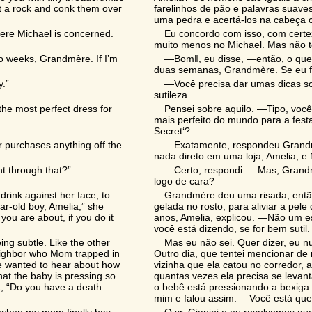
t a rock and conk them over
farelinhos de pão e palavras suave
uma pedra e acertá-los na cabeça 
where Michael is concerned.
Eu concordo com isso, com cert
muito menos no Michael. Mas não t
wo weeks, Grandmère. If I’m
―Bom‖, eu disse, ―então, o que 
duas semanas, Grandmère. Se eu fo
y.”
―Você precisa dar umas dicas s
sutileza.
 the most perfect dress for
Pensei sobre aquilo. ―Tipo, você 
mais perfeito do mundo para a festa
Secret‘?
r purchases anything off the
―Exatamente, respondeu Grandm
nada direto em uma loja, Amelia, 
ht through that?”
―Certo, respondi. ―Mas, Grandmè
logo de cara?
rink against her face, to
Grandmère deu uma risada, entã
ar-old boy, Amelia,” she
gelada no rosto, para aliviar a pe
you are about, if you do it
anos, Amelia, explicou. ―Não um es
você está dizendo, se for bem sutil.
ing subtle. Like the other
Mas eu não sei. Quer dizer, eu n
neighbor who Mom trapped in
Outro dia, que tentei mencionar d
ve wanted to hear about how
vizinha que ela catou no corredor, 
at the baby is pressing so
quantas vezes ela precisa se levant
t, “Do you have a death
o bebê está pressionando a bexiga
mim e falou assim: ―Você está que