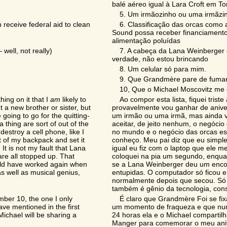
balé aéreo igual à Lara Croft em To
5. Um irmãozinho ou uma irmãz
 receive federal aid to clean
6. Classificação das orcas como
Sound possa receber financiamento 
alimentação poluídas
well, not really)
7. A cabeça da Lana Weinberger 
verdade, não estou brincando
8. Um celular só para mim.
9. Que Grandmère pare de fumar
10, Que o Michael Moscovitz me c
hing on it that I
am
likely to
Ao compor esta lista, fiquei tris
 a new brother or sister, but
provavelmente vou ganhar de aniver
going to go for the quitting-
um irmão ou uma irmã, mas ainda 
thing are sort of out of the
aceitar, de jeito nenhum, o negócio
estroy a cell phone, like I
no mundo e o negócio das orcas es
ut of my backpack and set it
conheço. Meu pai diz que eu simples
It is not my fault that Lana
igual eu fiz com o laptop que ele m
re all stopped up. That
coloquei na pia um segundo, enquan
ould have worked again when
se a Lana Weinberger deu um encon
as well as musical genius,
entupidas. O computador só ficou 
normalmente depois que secou. Só 
também é gênio da tecnologia, cons
ber 10, the one I only
É claro que Grandmère Foi se fixa
ve mentioned in the first
um momento de fraqueza e que nunc
Michael will be sharing a
24 horas ela e o Michael comparti
Manger para comemorar o meu aniv