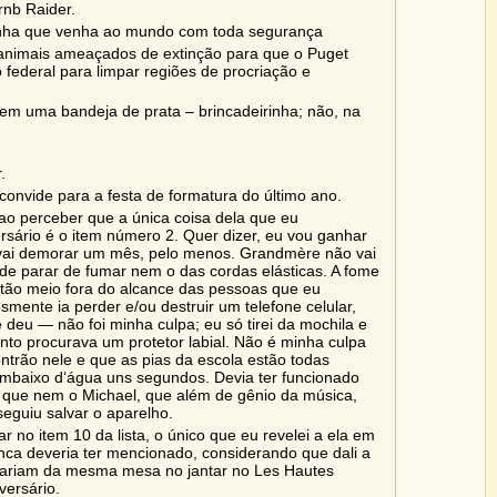
rnb Raider.
inha que venha ao mundo com toda segurança
 animais ameaçados de extinção para que o Puget
federal para limpar regiões de procriação e
em uma bandeja de prata – brincadeirinha; não, na
.
onvide para a festa de formatura do último ano.
te ao perceber que a única coisa dela que eu
sário é o item número 2. Quer dizer, eu vou ganhar
vai demorar um mês, pelo menos. Grandmère não vai
 de parar de fumar nem o das cordas elásticas. A fome
tão meio fora do alcance das pessoas que eu
mente ia perder e/ou destruir um telefone celular,
e deu — não foi minha culpa; eu só tirei da mochila e
to procurava um protetor labial. Não é minha culpa
trão nele e que as pias da escola estão todas
embaixo d‘água uns segundos. Devia ter funcionado
que nem o Michael, que além de gênio da música,
eguiu salvar o aparelho.
r no item 10 da lista, o único que eu revelei a ela em
a deveria ter mencionado, considerando que dali a
lhariam da mesma mesa no jantar no Les Hautes
ersário.