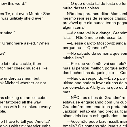
now this word.”
―O que é esta tal de festa de f
muito dessas coisas.
ches TV, not even Murder She
Não deu para acreditar. Mas ta
t was unlikely she’d ever
mesmo reprises de senados clássic
provável que ela nunca tenha pega
algum canal.
er mind.”
―A gente vai lá e dança, Grandm
lista. ―Não é muito interessante.
t?” Grandmère asked. “When
―E esse garoto Moscovitz ainda 
perguntou. ―Quando é?
ow?”
―No sábado da semana que vem‖,
minha lista?
let out a cackle, then
―Por que você não vai sem ele?‖
tretch her cheek muscles like
mas aí pensou melhor, porque acho 
das bochechas daquele jeito. ―Com
 take underclassmen, but
―Não dá, respondi. ―É só para o
ask Michael whether or not
último ano podem levar alunos de a
ser convidada. A Lilly acha que eu 
mas...
was choking on an ice cube,
―NÃO!, os olhos de Grandmère f
er tattooed all the way
estava se engasgando com um cubo
o mess with her makeup every
Grandmère tem uma linha preta tatu
ble.
Jackson, então ela não precisa fic
olhos dela ficam esbugalhados... b
I have to tell you, Amelia?
―Você não pode fazer isso‖, insi
 to you with tiny breadcrumbs
Amelia? Os homens são iguais a cri