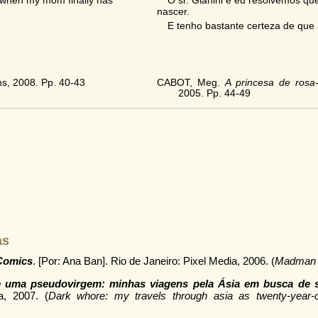
d when my mom finally has
O sr. Gianini e eu resolvemos qu
nascer.
E tenho bastante certeza de que
ns, 2008. Pp. 40-43
CABOT, Meg.
A princesa de rosa
2005. Pp. 44-49
as
Comics
. [Por: Ana Ban]. Rio de Janeiro: Pixel Media, 2006. (
Madman 
e uma pseudovirgem: minhas viagens pela Ásia em busca de 
a, 2007. (
Dark whore: my travels through asia as twenty-year-ol