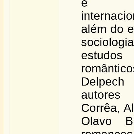
é re
internac
além do e
sociologi
estudo
romântic
Delpech
autores
Corrêa, Al
Olavo B