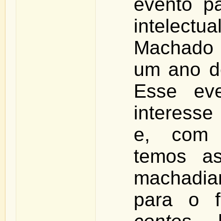
evento p
intelectua
Machado 
um ano de
Esse eve
interesse 
e, com 
temos as
machadi
para o 