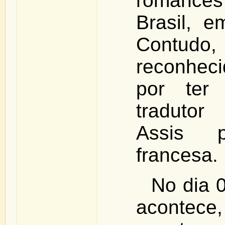
romances 
Brasil, e
Contudo,
reconheci
por ter 
traduto
Assis 
francesa.
No dia 0
acontece