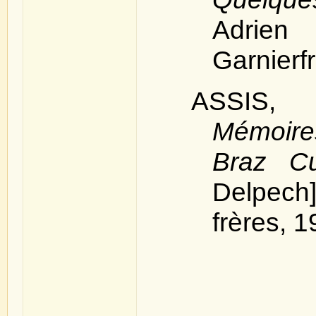
Adrien 
Garnierf
ASSIS,
Mémoir
Braz C
Delpech
frères, 1