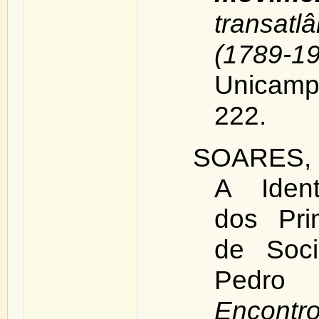
transatl
(1789-1
Unicamp
222.
SOARES, J
A Ident
dos Pri
de Soci
Pedro 
Encont