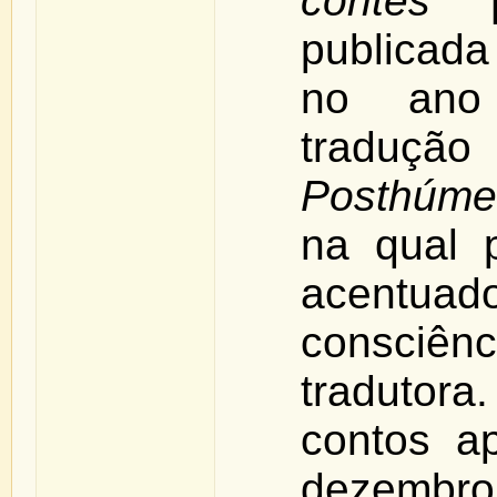
contes
publicada
no ano 
trad
Posthúme
na qual 
acent
consciên
tradutora
contos ap
dezemb