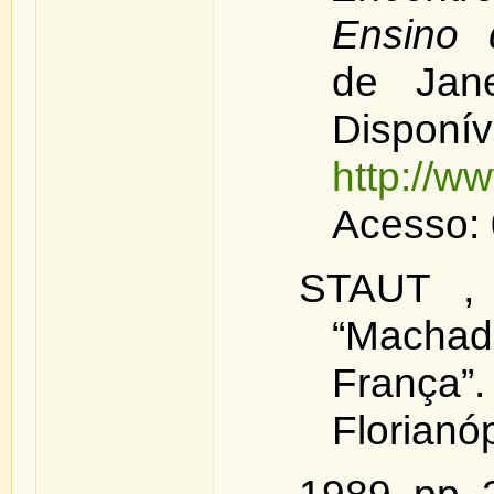
Ensino 
de Jane
Disp
http://w
Acesso: 
STAUT , 
“Macha
França”
Florianóp
1989, pp. 