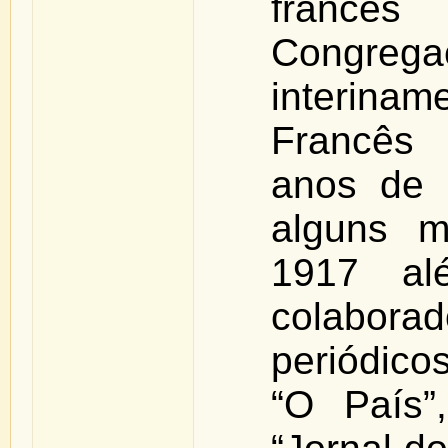
francês
Congre
interinam
Francês 
anos de 
alguns 
1917 al
colabor
periódico
“O País”