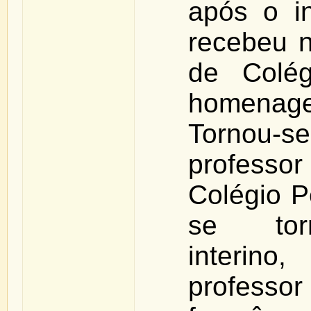
após o in
recebeu 
de Colég
homenage
Tornou-se
professor
Colégio P
se torn
interin
professo