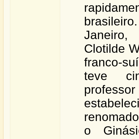
rapidame
brasile
Janeir
Clotilde 
franco-
teve ci
profess
estabelec
renomados
o Ginási