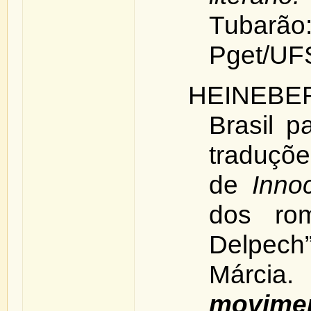
Tubar
Pget/UFS
HEINEBE
Brasil p
traduçõ
de
Inno
dos ro
Delpec
Márci
movime