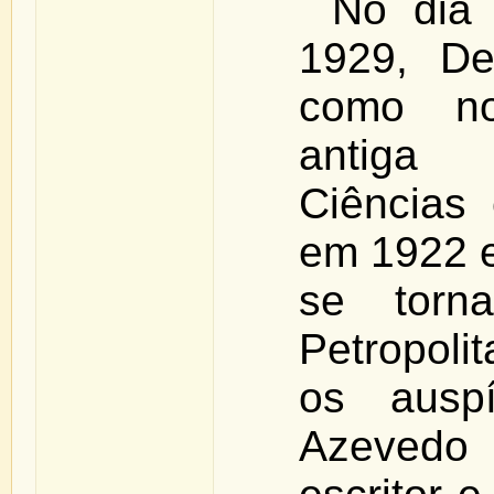
No dia 
1929, De
como n
antiga
Ciências 
em 1922 e
se torn
Petropoli
os auspí
Azevedo