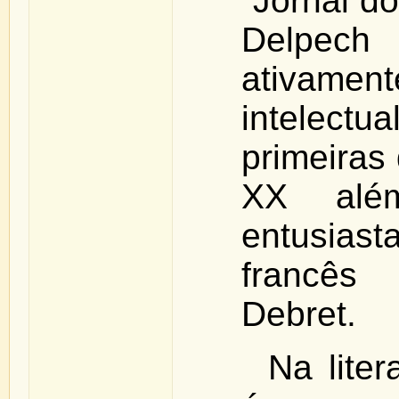
“Jornal d
Delpec
ativam
intelec
primeiras
XX al
entusias
francês
Debret.
Na liter