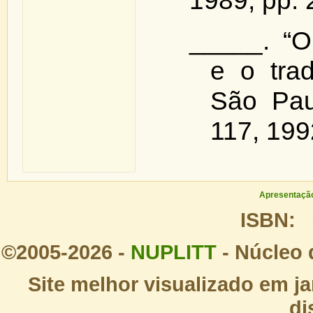
_____. “O
e o trad
São Pau
117, 199
Apresentaçã
ISBN: 
©2005-2026 -
NUPLITT
- Núcleo 
Site melhor visualizado em j
di