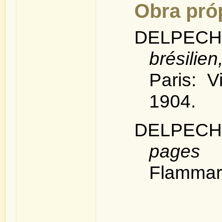
Obra pró
DELPECH
brésili
Paris: V
1904.
DELPECH,
pages 
Flammari