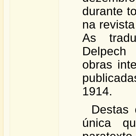
durante t
na revist
As trad
Delpech 
obras int
publicad
1914.
Destas 
única q