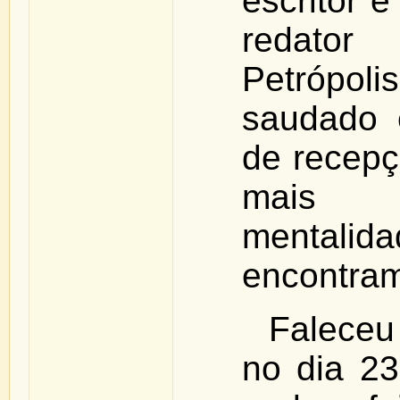
escritor e
redator
Petrópo
saudado 
de recep
mais 
mental
encontram
Faleceu
no dia 2