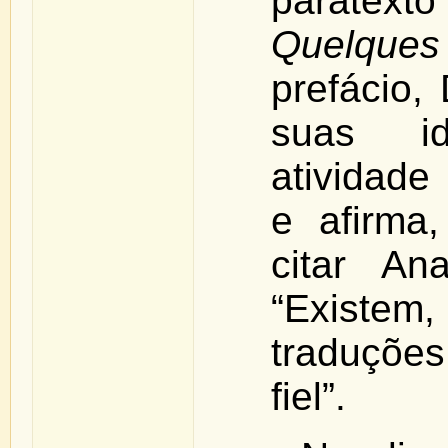
paratext
Quelques
prefácio,
suas i
atividade
e afirma
citar An
“Existem
traduçõe
fiel”.