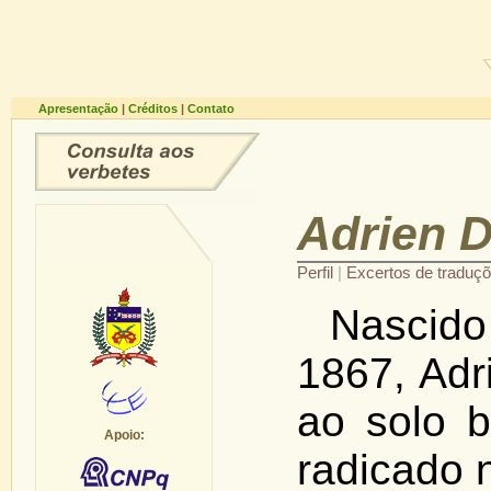
Apresentação
|
Créditos
|
Contato
Adrien 
Perfil
|
Excertos de traduç
Nascid
1867, Adr
ao solo b
Apoio:
radicado 