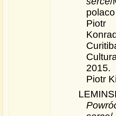
serce
/
polac
Piotr
Konra
Curit
Cultur
2015.
Piotr K
LEMIN
Powróc