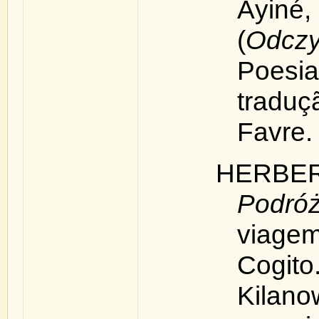
Âyi
(
Odczy
Poes
trad
Favre.
HERBER
Podróż
viag
Cogit
Kilano