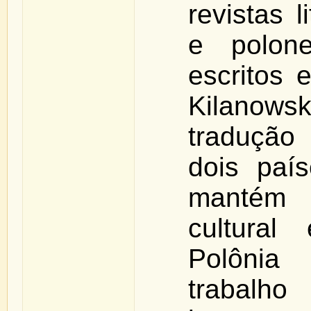
revistas l
e polon
escritos 
Kilanow
tradução
dois paí
mantém
cultural
Polôni
trabalho