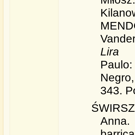
Kila
MEND
Vander
Lira 
Paul
Negro
343. P
ŚWIRSZ
Anna.
barric