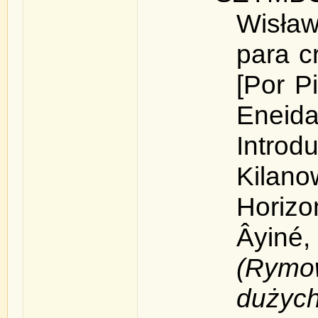
Wisła
para c
[Por P
Enei
Intro
Kila
Horizo
Âyi
(
Rym
duży