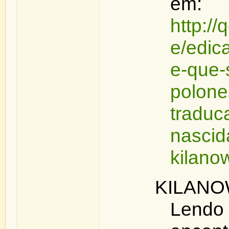
em:
http:/
e/edic
e-que-
polone
traduc
nascida
kilano
KILANO
Lend