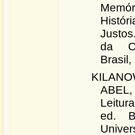
Memó
Histór
Justos
da Cu
Brasil,
KILANO
ABEL, 
Leitura
ed. Br
Univ