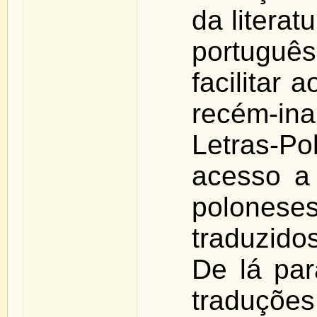
da literat
portugu
facilitar 
recém-in
Letras-P
acesso a 
polone
traduzido
De lá par
traduçõe