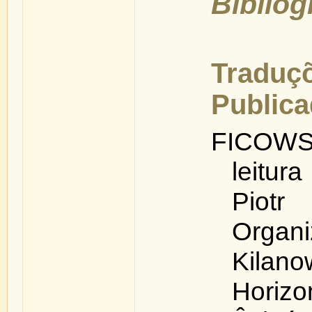
Bibliog
Traduç
Public
FICOWS
leitura
Piotr
Organ
Kila
Horizo