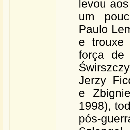
levou aos
um pouc
Paulo Lem
e trouxe 
força de
Świrszczy
Jerzy Fic
e Zbigni
1998), to
pós-guer