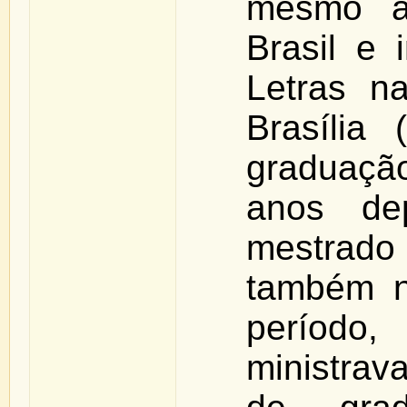
mesmo a
Brasil e 
Letras n
Brasília
graduaçã
anos dep
mestrado
também n
períod
ministrav