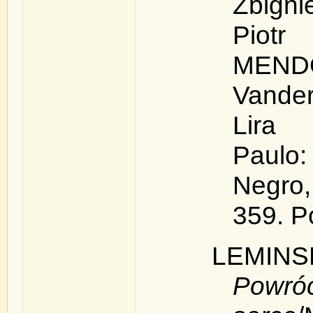
Zbigni
Piotr 
MEND
Vander
Lira 
Paul
Negro
359. P
LEMIN
Powróc