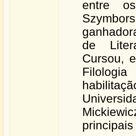
entre o
Szymbors
ganhador
de Lite
Cursou, e
Filologi
habilita
Univer
Mickiewi
principa