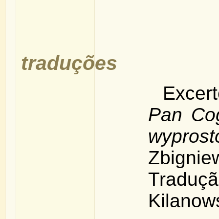
traduções
Exce
Pan Cog
wyprost
Zbign
Tradu
Kilanows