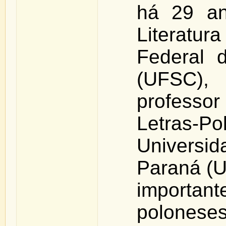
há 29 an
Literatur
Federal 
(UFSC)
profess
Letra
Universi
Paraná (U
import
polonese