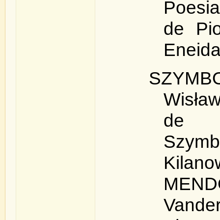
Poesia
de Pio
Eneida
SZYMB
Wisła
de
Szymbo
Kila
MEND
Vander