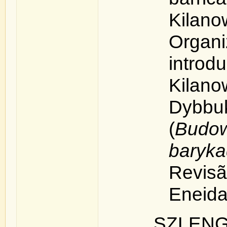
Kilano
Org
intro
Kilano
Dyb
(
Budo
baryk
Revis
Eneida
SZLENG