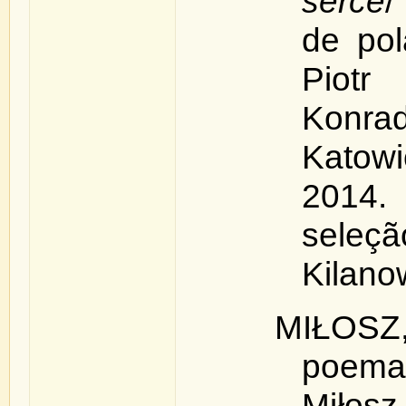
serce
/
de pol
Piotr
Konra
Kato
2014.
sele
Kilano
MIŁOSZ,
poema
Miłos