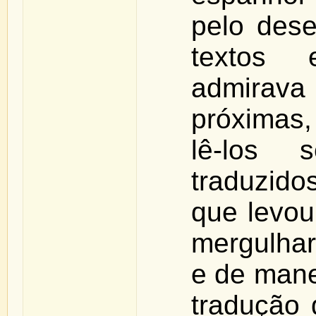
pelo dese
textos
admira
próximas,
lê-los
traduzido
que levou
mergulhar
e de mane
tradução