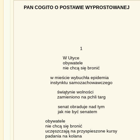
PAN COGITO O POSTAWIE WYPROSTOWANEJ
1
W Utyce
obywatele
nie chcą się bronić
w mieście wybuchła epidemia
instynktu samozachowawczego
świątynie wolności
zamieniono na pchli targ
senat obraduje nad tym
jak nie być senatem
obywatele
nie chcą się bronić
uczęszczają na przyspieszone kursy
padania na kolana