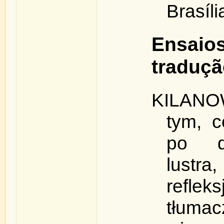
Brasíli
Ensaios
traduç
KILANO
tym, c
po dr
lustra
reflek
tłum