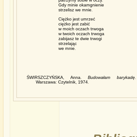
patrzymy sobie w oczy.
Gdy minie okamgnienie
strzelisz we mnie.
Ciężko jest umrzeć
ciężko jest zabić
w moich oczach trwoga
w twoich oczach trwoga
zabijasz te dwie trwogi
strzelając
we mnie.
ŚWIRSZCZYŃSKA, Anna.
Budowałam barykadę
.
Warszawa: Czytelnik, 1974.