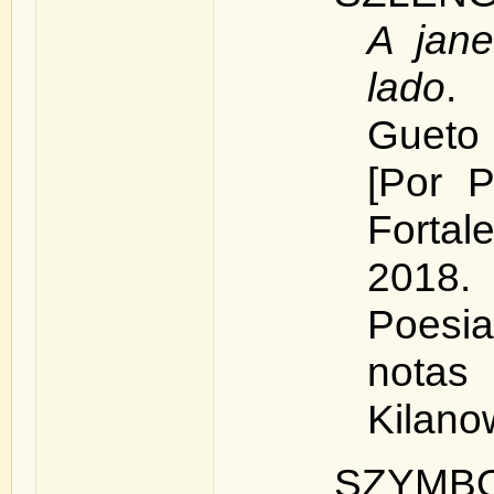
A jane
lado
.
Gueto
[Por P
Forta
2018.
Poesia
nota
Kilano
SZYMB