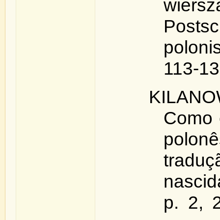
wiersz
Postsc
polonis
113-13
KILANO
Como 
polonê
tradu
nascid
p. 2, 