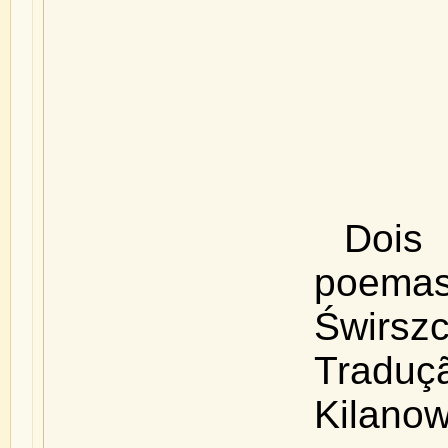
Doi
poem
Świrsz
Tradu
Kilanow