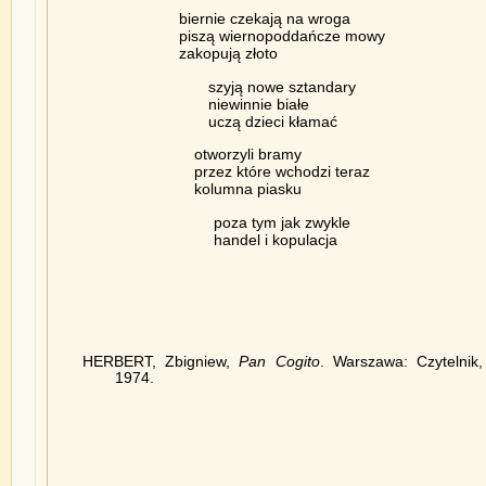
biernie czekają na wroga
piszą wiernopoddańcze mowy
zakopują złoto
szyją nowe sztandary
niewinnie białe
uczą dzieci kłamać
otworzyli bramy
przez które wchodzi teraz
kolumna piasku
poza tym jak zwykle
handel i kopulacja
HERBERT, Zbigniew,
Pan Cogito
. Warszawa: Czytelnik,
1974.