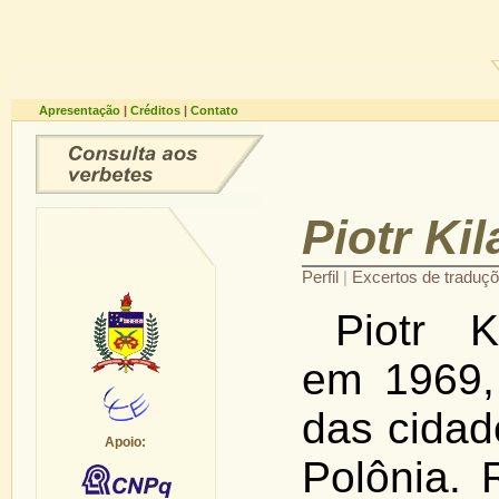
Apresentação
|
Créditos
|
Contato
Piotr Ki
Perfil
|
Excertos de traduç
Piotr K
em 1969,
das cidad
Apoio:
Polônia. 