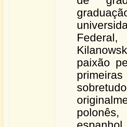
de gra
grad
universi
Federa
Kilanow
paixão pe
primeir
sobretud
originalm
polonês,
espanhol