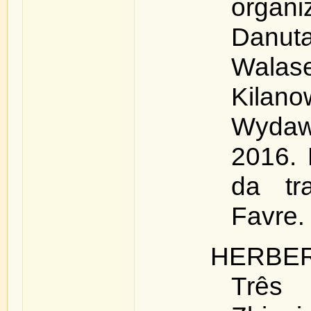
orga
Danu
Wala
Kilano
Wydaw
2016. 
da tr
Favre
.
HERBER
Três